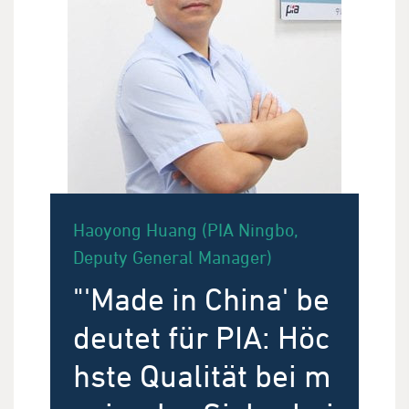
Haoyong Huang (PIA Ningbo,
Deputy General Manager)
"'Made in China' be
deutet für PIA: Höc
hste Qualität bei m