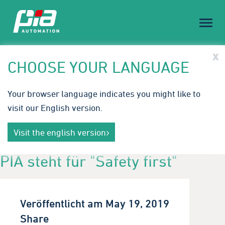
Toggl
naviga
PIA Spotlight
x
CHOOSE YOUR LANGUAGE
Treffen Sie PIA auf der Medical Technology Ireland |
Your browser language indicates you might like to
23.-24. September 2026
visit our English version.
Innovative Automatisierungslösungen für die
Mehr erfahren
Medizintechnik. Wir freuen uns auf Ihren Besuch in
Visit the english version
Galway.
PIA steht für "Safety first"
Veröffentlicht am May 19, 2019
Share