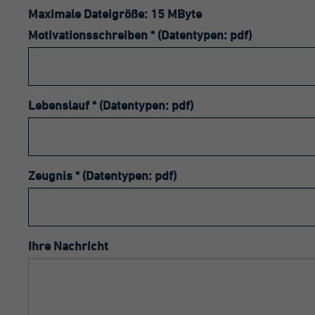
Maximale Dateigröße: 15 MByte
Name
_g
Motivationsschreiben * (Datentypen: pdf)
Anbieter
Go
Laufzeit
1 
Lebenslauf * (Datentypen: pdf)
Di
An
Co
be
Zeugnis * (Datentypen: pdf)
Mu
Na
Id
Ko
en
Ihre Nachricht
Zweck
be
Va
Co
ve