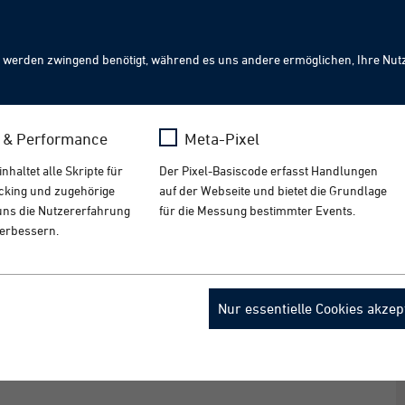
Sear
 werden zwingend benötigt, während es uns andere ermöglichen, Ihre Nut
Robotics: Die nächste Stufe der Automation.
GE
s & Performance
Meta-Pixel
iver Robotik schaffen wir neue Effizienz‑ und Flexibilit
haltet alle Skripte für
Der Pixel-Basiscode erfasst Handlungen
ur English version.
acking und zugehörige
auf der Webseite und bietet die Grundlage
t uns die Nutzererfahrung
für die Messung bestimmter Events.
verbessern.
a
Name
_fbp
Nur essentielle Cookies akzep
ogle Analytics
Anbieter
Meta
 Monate
Laufzeit
3 Monate