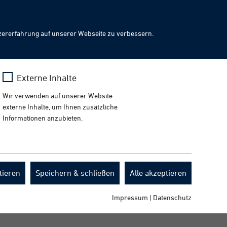
Facebook
Presse
News
Events
Downloads
DE
LinkedIn
Instagram
YouTube
ch
Toggl
zererfahrung auf unserer Webseite zu verbessern.
naviga
x
Mehr erfahren
Externe Inhalte
ätsstandards für die Produktion von
Wir verwenden auf unserer Website
externe Inhalte, um Ihnen zusätzliche
Informationen anzubieten.
tieren
Speichern & schließen
Alle akzeptieren
Impressum
|
Datenschutz