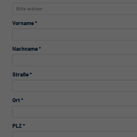
Di
Dieses Cookie ist ein
Go
Standard-Session-Cookie
in
von TYPO3. Es speichert
wi
Vorname *
im Falle eines Benutzer-
Be
Logins die Session-ID. So
Ka
Zweck
kann der eingeloggte
be
Nachname *
Benutzer wiedererkannt
Nu
Zweck
werden und es wird ihm
de
Zugang zu geschützten
We
Bereichen gewährt.
Co
Straße *
In
un
Name
cookie_optin
ge
um
Ort *
Anbieter
TYPO3
zu
Laufzeit
1 Monat
Name
_g
PLZ *
Enthält die gewählten
Zweck
Tracking-Optin-
Anbieter
Go