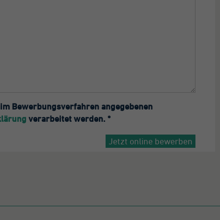
n Google auf Websites
t hohem Traffic-
ufkommen
fgezeichnete
tenmenge zu
grenzen.
ir im Bewerbungsverfahren angegebenen
klärung
verarbeitet werden. *
Jetzt online bewerben