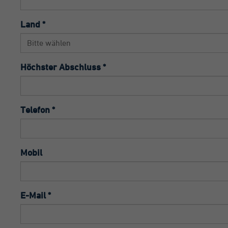
Einstellungen.
Laufzeit
1 
Land *
Di
Go
in
Höchster Abschluss *
wi
In
zu
Be
Telefon *
nu
Zweck
Er
An
wi
Mobil
Di
um
Be
E-Mail *
de
Se
Fo