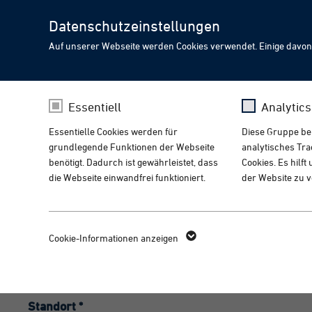
Datenschutzeinstellungen
Auf unserer Webseite werden Cookies verwendet. Einige davon
Embodied AI & Humanoid 
CHOOSE YOUR LANGUA
PIA Spotlight
Essentiell
Analytic
Mit intelligenter, adapt
Essentielle Cookies werden für
Diese Gruppe bein
morgen.
Your browser language indicates you might like to visit o
grundlegende Funktionen der Webseite
analytisches Tr
benötigt. Dadurch ist gewährleistet, dass
Cookies. Es hilf
Home
Karriere
Bewerbung
die Webseite einwandfrei funktioniert.
der Website zu 
Visit the english version
Initiativbewerbung
fe_typo_user /
Name
_g
Name
Cookie-Informationen anzeigen
PHPSESSID
Anbieter
Go
Anbieter
TYPO3
Laufzeit
14
Laufzeit
1 Woche
Standort *