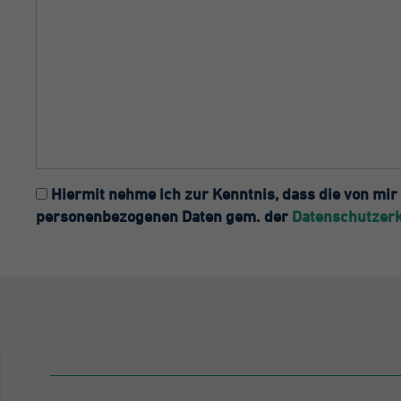
vo
mi
A
au
Da
be
Hiermit nehme ich zur Kenntnis, dass die von m
personenbezogenen Daten gem. der
Datenschutzer