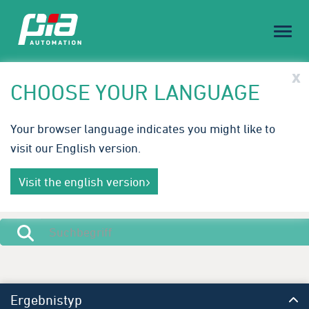
Toggl
naviga
PIA Spotlight
x
CHOOSE YOUR LANGUAGE
Treffen Sie PIA auf der Medical Technology Ireland |
Your browser language indicates you might like to
23.-24. September 2026
visit our English version.
Innovative Automatisierungslösungen für die
Mehr erfahren
Medizintechnik. Wir freuen uns auf Ihren Besuch in
Visit the english version
Galway.
Ergebnistyp