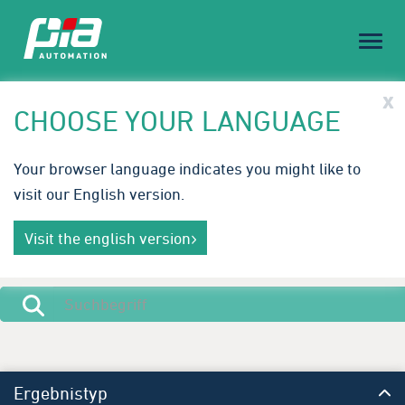
Toggl
naviga
PIA Spotlight
x
CHOOSE YOUR LANGUAGE
Treffen Sie PIA auf der Medical Technology Ireland |
Your browser language indicates you might like to
23.-24. September 2026
visit our English version.
Innovative Automatisierungslösungen für die
Mehr erfahren
Medizintechnik. Wir freuen uns auf Ihren Besuch in
Visit the english version
Galway.
Ergebnistyp