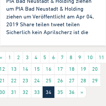
PIA Bad Neustadt & Holding ziehen
um PIA Bad Neustadt & Holding
ziehen um Veröffentlicht am Apr 04,
2019 Share teilen tweet teilen
Sicherlich kein Aprilscherz ist die
«
1
2
3
4
5
6
7
8
9
10
11
12
13
14
15
16
17
18
19
20
21
22
23
24
25
26
27
28
29
30
31
32
33
34
35
36
»