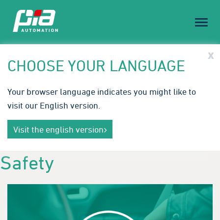
Toggl
naviga
PIA Spotlight
x
CHOOSE YOUR LANGUAGE
Embodied AI & Humanoid Robotics: Die nächste
Your browser language indicates you might like to
Stufe der Automation.
visit our English version.
Mit intelligenter, adaptiver Robotik schaffen wir
Mehr erfahren
neue Effizienz‑ und Flexibilitätsstandards für die
Visit the english version
Produktion von morgen.
Safety