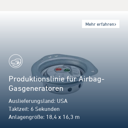
Mehr erfahren
duktionslinie für Airbag-
K
generatoren
ieferungsland: USA
A
zeit: 6 Sekunden
T
gengröße: 18,4 x 16,3 m
A