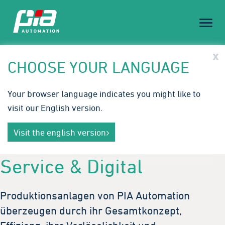
Toggl
naviga
PIA Spotlight
x
CHOOSE YOUR LANGUAGE
Treffen Sie PIA auf der Medical Technology Ireland |
Your browser language indicates you might like to
23.-24. September 2026
visit our English version.
Innovative Automatisierungslösungen für die
Mehr erfahren
Medizintechnik. Wir freuen uns auf Ihren Besuch in
Visit the english version
Galway.
Service & Digital
Produktionsanlagen von PIA Automation
überzeugen durch ihr Gesamtkonzept,