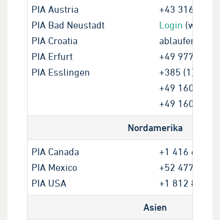
PIA Austria
+43 316 4000 
PIA Bad Neustadt
Login
(wird d
PIA Croatia
ablaufen) |
Hot
PIA Erfurt
+49 9771 635
PIA Esslingen
+385 (1) 234 
+49 160 536 
+49 160 654 
Nordamerika
PIA Canada
+1 416 665 9
PIA Mexico
+52 477 167 
PIA USA
+1 812 893 1
Asien