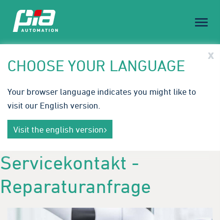
Toggl
naviga
PIA Spotlight
x
CHOOSE YOUR LANGUAGE
Embodied AI & Humanoid Robotics: Die nächste
Your browser language indicates you might like to
Stufe der Automation.
visit our English version.
Mit intelligenter, adaptiver Robotik schaffen wir
Mehr erfahren
neue Effizienz‑ und Flexibilitätsstandards für die
Visit the english version
Produktion von morgen.
Servicekontakt -
Reparaturanfrage