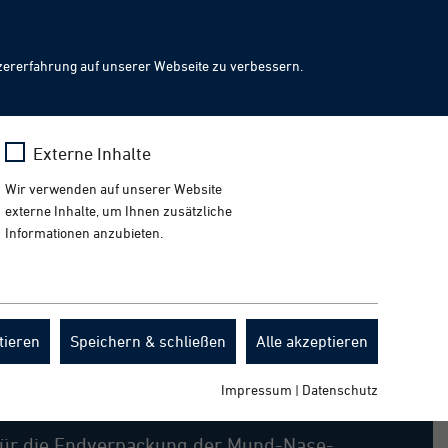
Facebook
Presse
News
Events
Downloads
DE
LinkedIn
Instagram
YouTube
ch
Toggl
zererfahrung auf unserer Webseite zu verbessern.
naviga
x
Mehr erfahren
Externe Inhalte
ätsstandards für die Produktion von
Wir verwenden auf unserer Website
externe Inhalte, um Ihnen zusätzliche
Informationen anzubieten.
tieren
Speichern & schließen
Alle akzeptieren
glichkeiten
Impressum
|
Datenschutz
für die Endverpackung der Mund-Nase-