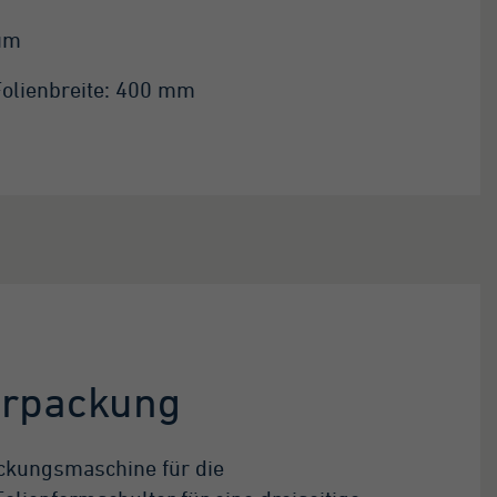
 μm
Folienbreite: 400 mm
erpackung
ackungsmaschine für die