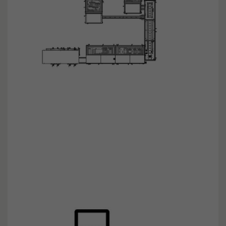
vo
mi
A
au
Da
be