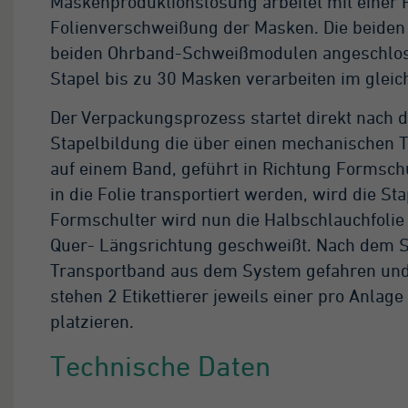
Maskenproduktionslösung arbeitet mit einer F
n Google auf Websites
Folienverschweißung der Masken. Die beiden
t hohem Traffic-
ufkommen
beiden Ohrband-Schweißmodulen angeschlos
fgezeichnete
Stapel bis zu 30 Masken verarbeiten im gleic
tenmenge zu
grenzen.
Der Verpackungsprozess startet direkt nach
Stapelbildung die über einen mechanischen Tr
auf einem Band, geführt in Richtung Formschu
in die Folie transportiert werden, wird die St
Formschulter wird nun die Halbschlauchfoli
Quer- Längsrichtung geschweißt. Nach dem S
Transportband aus dem System gefahren und f
stehen 2 Etikettierer jeweils einer pro Anlage
platzieren.
Technische Daten