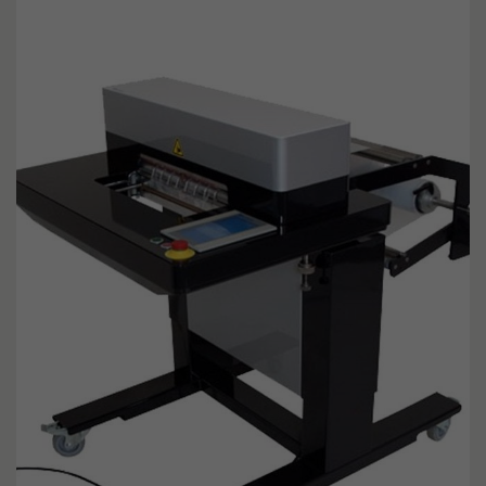
Einstellungen.
Laufzeit
1 
Di
Go
in
wi
In
zu
Be
nu
Zweck
Er
An
wi
Di
um
Be
de
Se
Fo