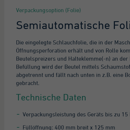
Verpackungsoption (Folie)
Tag
Semiautomatische Fol
eses Cookie wird von
ogle Analytics
stalliert. Das Cookie
rd verwendet, um
Die eingelegte Schlauchfolie, die in der Masc
formationen darüber
Öffnungsperforation erhält und von Rolle kom
 speichern, wie
Beutelspreizers und Halteklemme(-n) an der F
sucher eine Website
Befüllung wird der Beutel mittels Schaumstoff
tzen, und hilft bei der
stellung eines
abgetrennt und fällt nach unten in z.B. eine B
alyseberichts darüber,
gebracht.
e es der Website geht.
e erhobenen Daten
Technische Daten
fassen die Anzahl der
sucher, die Quelle, aus
r sie stammen, und die
Verpackungsleistung des Geräts bis zu 15 
iten in anonymisierter
rm.
Füllöffnung: 400 mm breit x 125 mm