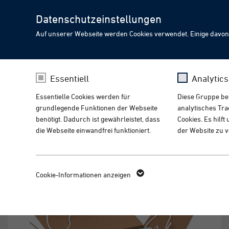
Datenschutzeinstellungen
Auf unserer Webseite werden Cookies verwendet. Einige davon
Embodied AI & Humanoid 
CHOOSE YOUR LANGUA
PIA Spotlight
Essentiell
Analytic
Mit intelligenter, adapt
Essentielle Cookies werden für
Diese Gruppe bein
morgen.
Your browser language indicates you might like to visit o
grundlegende Funktionen der Webseite
analytisches Tr
benötigt. Dadurch ist gewährleistet, dass
Cookies. Es hilf
Home
Verpackung Masken
die Webseite einwandfrei funktioniert.
der Website zu 
Visit the english version
fe_typo_user /
Name
_g
Name
Cookie-Informationen anzeigen
PHPSESSID
Anbieter
Go
Anbieter
TYPO3
Laufzeit
14
Laufzeit
1 Woche