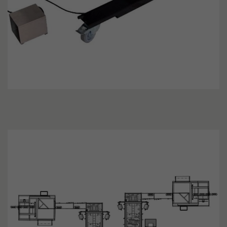
Name
_g
Anbieter
Go
Laufzeit
1 
Di
An
Co
be
Mu
Na
Id
Ko
en
Zweck
be
Va
Co
ve