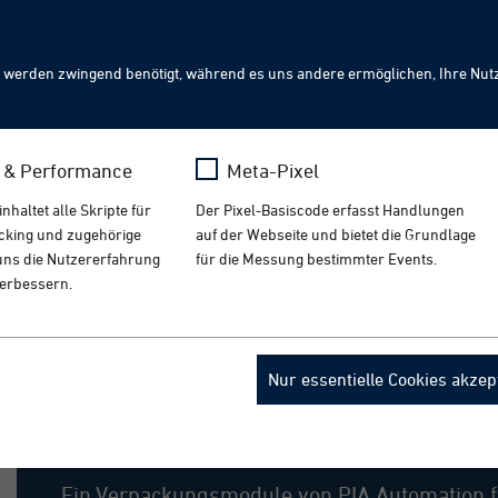
Sear
 werden zwingend benötigt, während es uns andere ermöglichen, Ihre Nut
Robotics: Die nächste Stufe der Automation.
GE
s & Performance
Meta-Pixel
iver Robotik schaffen wir neue Effizienz‑ und Flexibilit
haltet alle Skripte für
Der Pixel-Basiscode erfasst Handlungen
ur English version.
acking und zugehörige
auf der Webseite und bietet die Grundlage
t uns die Nutzererfahrung
für die Messung bestimmter Events.
verbessern.
a
Name
_fbp
Nur essentielle Cookies akzep
Einwegmasken
ogle Analytics
Anbieter
Meta
Optionale Verpackungsmö
 Monate
Laufzeit
3 Monate
Ein Verpackungsmodule von PIA Automation 