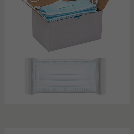
Di
Dieses Cookie ist ein
Go
Standard-Session-Cookie
in
von TYPO3. Es speichert
wi
im Falle eines Benutzer-
Be
Logins die Session-ID. So
Ka
Zweck
kann der eingeloggte
be
Benutzer wiedererkannt
Nu
Zweck
werden und es wird ihm
de
Zugang zu geschützten
We
Bereichen gewährt.
Co
In
un
Name
cookie_optin
ge
um
Anbieter
TYPO3
zu
Laufzeit
1 Monat
Name
_g
Enthält die gewählten
Zweck
Tracking-Optin-
Anbieter
Go