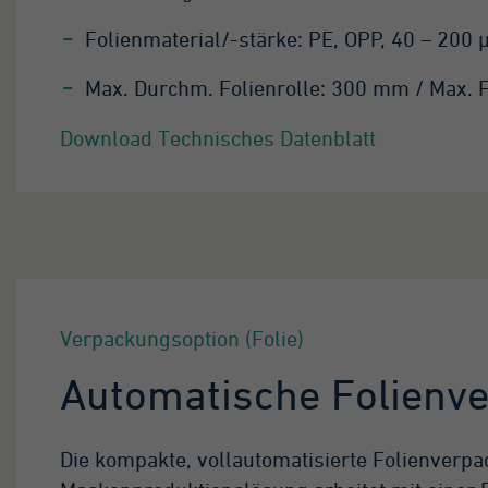
Folienmaterial/-stärke: PE, OPP, 40 – 200
at.*
Max. Durchm. Folienrolle: 300 mm / Max. 
ogle Analytics
Download Technisches Datenblatt
Minute
es ist ein von Google
alytics gesetztes
okie vom Mustertyp,
i dem das
sterelement auf dem
men die eindeutige
entitätsnummer des
Verpackungsoption (Folie)
ntos oder der Website
thält, auf das es sich
Automatische Folienv
zieht. Es scheint eine
riation des _gat-
okies zu sein, das
Die kompakte, vollautomatisierte Folienverp
rwendet wird, um die