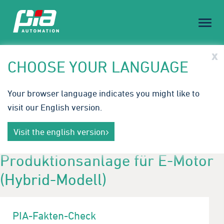
Toggl
naviga
PIA Spotlight
x
CHOOSE YOUR LANGUAGE
Treffen Sie PIA auf der Medical Technology Ireland |
Your browser language indicates you might like to
23.-24. September 2026
visit our English version.
Innovative Automatisierungslösungen für die
Mehr erfahren
Medizintechnik. Wir freuen uns auf Ihren Besuch in
Visit the english version
Galway.
Produktionsanlage für E-Motor
(Hybrid-Modell)
PIA-Fakten-Check