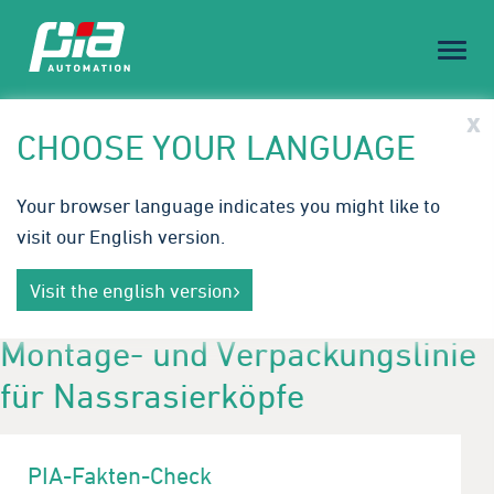
Toggl
naviga
PIA Spotlight
x
CHOOSE YOUR LANGUAGE
Embodied AI & Humanoid Robotics: Die nächste
Your browser language indicates you might like to
Stufe der Automation.
visit our English version.
Mit intelligenter, adaptiver Robotik schaffen wir
Mehr erfahren
neue Effizienz‑ und Flexibilitätsstandards für die
Visit the english version
Produktion von morgen.
Montage- und Verpackungslinie
für Nassrasierköpfe
PIA-Fakten-Check