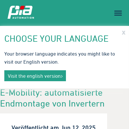
Toggl
naviga
PIA Spotlight
x
CHOOSE YOUR LANGUAGE
Embodied AI & Humanoid Robotics: Die nächste
Your browser language indicates you might like to
Stufe der Automation.
visit our English version.
Mit intelligenter, adaptiver Robotik schaffen wir
Mehr erfahren
neue Effizienz‑ und Flexibilitätsstandards für die
Visit the english version
Produktion von morgen.
E-Mobility: automatisierte
Endmontage von Invertern
Veröffentlicht am Jun 12, 2025