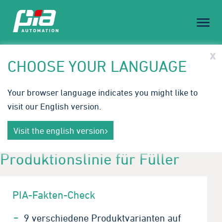
Toggl
naviga
PIA Spotlight
x
CHOOSE YOUR LANGUAGE
Treffen Sie PIA auf der Medical Technology Ireland |
Your browser language indicates you might like to
23.-24. September 2026
visit our English version.
Innovative Automatisierungslösungen für die
Mehr erfahren
Medizintechnik. Wir freuen uns auf Ihren Besuch in
Visit the english version
Galway.
Produktionslinie für Füller
PIA-Fakten-Check
9 verschiedene Produktvarianten auf