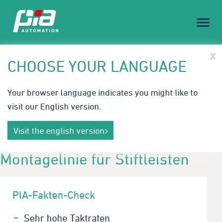
Toggl
naviga
PIA Spotlight
x
CHOOSE YOUR LANGUAGE
Treffen Sie PIA auf der Medical Technology Ireland |
Your browser language indicates you might like to
23.-24. September 2026
visit our English version.
Innovative Automatisierungslösungen für die
Mehr erfahren
Medizintechnik. Wir freuen uns auf Ihren Besuch in
Visit the english version
Galway.
Montagelinie für Stiftleisten
PIA-Fakten-Check
Sehr hohe Taktraten