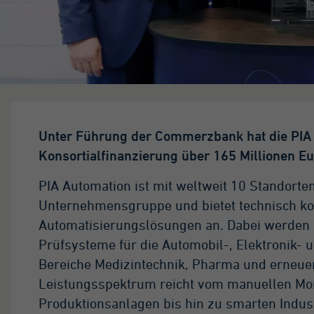
Tag
eses Cookie wird von
ogle Analytics
stalliert. Das Cookie
rd verwendet, um
formationen darüber
 speichern, wie
Unter Führung der Commerzbank hat die PIA
sucher eine Website
Konsortialfinanzierung über 165 Millionen E
tzen, und hilft bei der
stellung eines
PIA Automation ist mit weltweit 10 Standorten
alyseberichts darüber,
Unternehmensgruppe und bietet technisch kom
e es der Website geht.
Automatisierungslösungen an. Dabei werden
e erhobenen Daten
fassen die Anzahl der
Prüfsysteme für die Automobil-, Elektronik- 
sucher, die Quelle, aus
Bereiche Medizintechnik, Pharma und erneuer
r sie stammen, und die
Leistungsspektrum reicht vom manuellen Mon
iten in anonymisierter
rm.
Produktionsanlagen bis hin zu smarten Indus