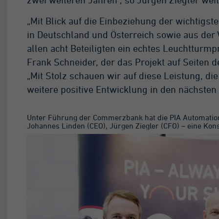
n Google auf Websites
t hohem Traffic-
„Mit Blick auf die Einbeziehung der wichtigs
ufkommen
in Deutschland und Österreich sowie aus der
fgezeichnete
tenmenge zu
allen acht Beteiligten ein echtes Leuchtturm
grenzen.
Frank Schneider, der das Projekt auf Seiten 
„Mit Stolz schauen wir auf diese Leistung, die
weitere positive Entwicklung in den nächsten 
Unter Führung der Commerzbank hat die PIA Automation
Johannes Linden (CEO), Jürgen Ziegler (CFO) – eine Konso