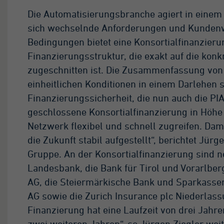
Die Automatisierungsbranche agiert in einem
at.*
sich wechselnde Anforderungen und Kundenw
Bedingungen bietet eine Konsortialfinanzierung
ogle Analytics
Finanzierungsstruktur, die exakt auf die ko
Minute
zugeschnitten ist. Die Zusammenfassung von 
einheitlichen Konditionen in einem Darlehen sc
es ist ein von Google
alytics gesetztes
Finanzierungssicherheit, die nun auch die PI
okie vom Mustertyp,
geschlossene Konsortialfinanzierung in Höhe
i dem das
Netzwerk flexibel und schnell zugreifen. Damit
sterelement auf dem
die Zukunft stabil aufgestellt“, berichtet Jür
men die eindeutige
entitätsnummer des
Gruppe. An der Konsortialfinanzierung sind
ntos oder der Website
Landesbank, die Bank für Tirol und Vorarlbe
thält, auf das es sich
AG, die Steiermärkische Bank und Sparkassen
zieht. Es scheint eine
riation des _gat-
AG sowie die Zurich Insurance plc Niederlassu
okies zu sein, das
Finanzierung hat eine Laufzeit von drei Jahre
rwendet wird, um die
zwei weiteren Jahren“, so Jürgen Ziegler weit