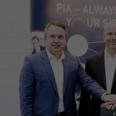
eses Cookie wird von
Dieser Cookie wird
ogle Analytics
verwendet, um Besuche
stalliert. Das Cookie
Zweck
auf verschiedenen
rd verwendet, um
Websites zu speichern
sucher-, Sitzungs- und
und zu verfolgen.
mpagnendaten zu
rechnen und die
Name
_fbc
tzung der Website für
n Analysebericht der
Anbieter
Meta
bsite zu verfolgen. Die
okies speichern
Laufzeit
2 Jahre
formationen anonym
d weisen eine zufällig
Dieser Cookie wird zum
nerierte Nummer zu,
Zweck
Speichern Ihres letzten
 eindeutige Besucher
Besuchs verwendet.
 identifizieren.
id
ogle Analytics