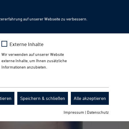
Facebook
Presse
News
Events
Downloads
DE
LinkedIn
Instagram
YouTube
ch
Toggl
zererfahrung auf unserer Webseite zu verbessern.
naviga
x
Mehr erfahren
Externe Inhalte
uf Ihren Besuch in Galway.
Wir verwenden auf unserer Website
externe Inhalte, um Ihnen zusätzliche
Informationen anzubieten.
tieren
Speichern & schließen
Alle akzeptieren
Impressum
|
Datenschutz