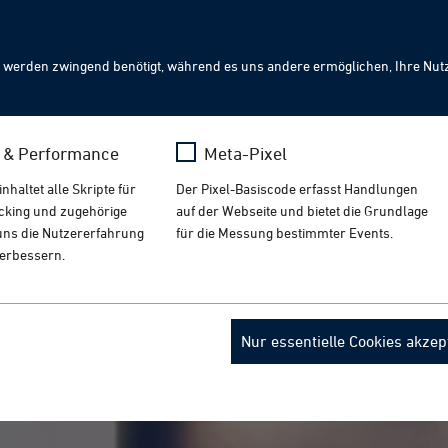
Sear
 werden zwingend benötigt, während es uns andere ermöglichen, Ihre Nut
 Medical Technology Ireland | 23.-24. September 2026
GE
s & Performance
Meta-Pixel
ungslösungen für die Medizintechnik. Wir freuen uns a
haltet alle Skripte für
Der Pixel-Basiscode erfasst Handlungen
ur English version.
acking und zugehörige
auf der Webseite und bietet die Grundlage
t uns die Nutzererfahrung
für die Messung bestimmter Events.
verbessern.
a
Name
_fbp
Nur essentielle Cookies akzep
ogle Analytics
Anbieter
Meta
 Monate
Laufzeit
3 Monate