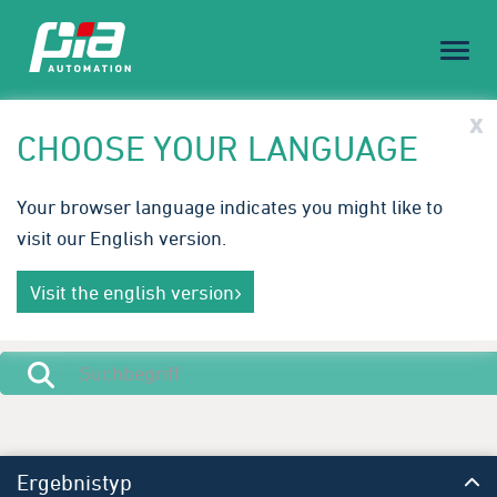
Toggl
naviga
PIA Spotlight
x
CHOOSE YOUR LANGUAGE
Treffen Sie PIA auf der Medical Technology Ireland |
Your browser language indicates you might like to
23.-24. September 2026
visit our English version.
Innovative Automatisierungslösungen für die
Mehr erfahren
Medizintechnik. Wir freuen uns auf Ihren Besuch in
Visit the english version
Galway.
Ergebnistyp