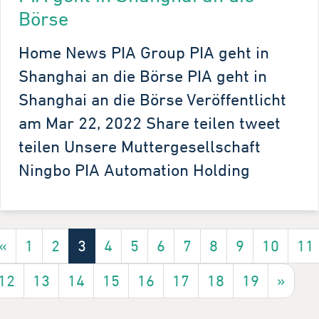
Börse
Home News PIA Group PIA geht in
Shanghai an die Börse PIA geht in
Shanghai an die Börse Veröffentlicht
am Mar 22, 2022 Share teilen tweet
teilen Unsere Muttergesellschaft
Ningbo PIA Automation Holding
«
1
2
3
4
5
6
7
8
9
10
11
12
13
14
15
16
17
18
19
»