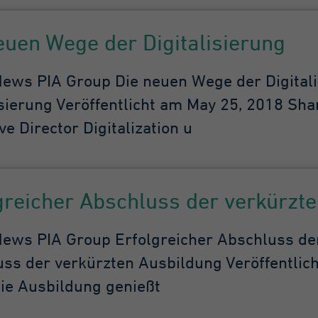
Tag
euen Wege der Digitalisierung
eses Cookie wird von
ogle Analytics
ws PIA Group Die neuen Wege der Digitali
stalliert. Das Cookie
isierung Veröffentlicht am May 25, 2018 Sha
rd verwendet, um
formationen darüber
ve Director Digitalization u
 speichern, wie
sucher eine Website
tzen, und hilft bei der
stellung eines
greicher Abschluss der verkürzt
alyseberichts darüber,
e es der Website geht.
e erhobenen Daten
ws PIA Group Erfolgreicher Abschluss der
fassen die Anzahl der
sucher, die Quelle, aus
ss der verkürzten Ausbildung Veröffentlich
r sie stammen, und die
Die Ausbildung genießt
iten in anonymisierter
rm.