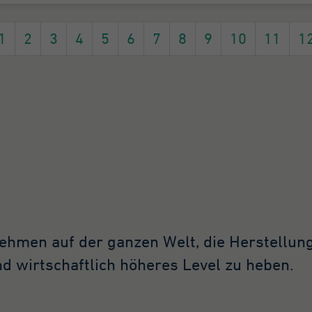
1
2
3
4
5
6
7
8
9
10
11
1
nehmen auf der ganzen Welt, die Herstellun
d wirtschaftlich höheres Level zu heben.