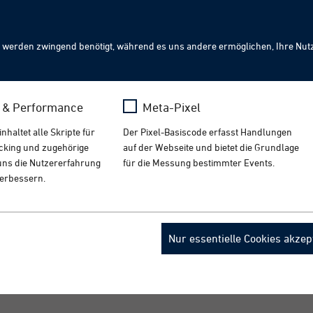
Sear
 werden zwingend benötigt, während es uns andere ermöglichen, Ihre Nut
 Medical Technology Ireland | 23.-24. September 2026
GE
s & Performance
Meta-Pixel
ungslösungen für die Medizintechnik. Wir freuen uns a
haltet alle Skripte für
Der Pixel-Basiscode erfasst Handlungen
ur English version.
acking und zugehörige
auf der Webseite und bietet die Grundlage
t uns die Nutzererfahrung
für die Messung bestimmter Events.
verbessern.
a
Name
_fbp
Nur essentielle Cookies akzep
ogle Analytics
Anbieter
Meta
 Monate
Laufzeit
3 Monate