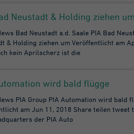
n Google auf Websites
t hohem Traffic-
ad Neustadt & Holding ziehen u
ufkommen
fgezeichnete
tenmenge zu
ws Bad Neustadt a.d. Saale PIA Bad Neust
grenzen.
t & Holding ziehen um Veröffentlicht am Apr
ich kein Aprilscherz ist die
utomation wird bald flügge
ws PIA Group PIA Automation wird bald fl
ntlicht am Jun 11, 2018 Share teilen tweet
dquarters der PIA Auto