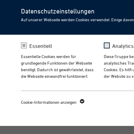
Datenschutzeinstellungen
Auf unserer Webseite werden Cookies verwendet. Einige davon
Treffen Sie PIA auf der
CHOOSE YOUR LANGUA
PIA Spotlight
Essentiell
Analytic
Innovative Automatisier
Essentielle Cookies werden für
Diese Gruppe bein
Your browser language indicates you might like to visit o
grundlegende Funktionen der Webseite
analytisches Tr
Home
Suche
benötigt. Dadurch ist gewährleistet, dass
Cookies. Es hilf
die Webseite einwandfrei funktioniert.
der Website zu 
Visit the english version
fe_typo_user /
Name
_g
Name
Cookie-Informationen anzeigen
PHPSESSID
Anbieter
Go
Anbieter
TYPO3
Laufzeit
14
Laufzeit
1 Woche