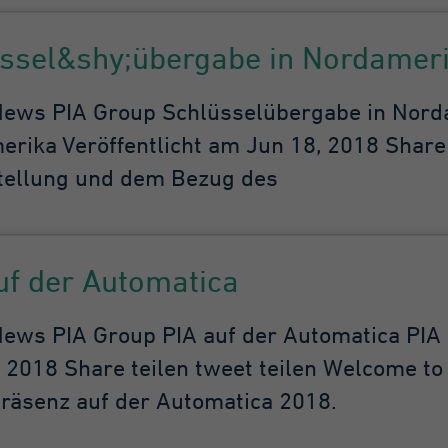
at.*
ssel&shy;übergabe in Nordamer
ogle Analytics
ws PIA Group Schlüssel­übergabe in Norda
Minute
rika Veröffentlicht am Jun 18, 2018 Share t
es ist ein von Google
tellung und dem Bezug des
alytics gesetztes
okie vom Mustertyp,
i dem das
sterelement auf dem
uf der Automatica
men die eindeutige
entitätsnummer des
ntos oder der Website
ws PIA Group PIA auf der Automatica PIA a
thält, auf das es sich
 2018 Share teilen tweet teilen Welcome to 
zieht. Es scheint eine
riation des _gat-
räsenz auf der Automatica 2018.
okies zu sein, das
rwendet wird, um die