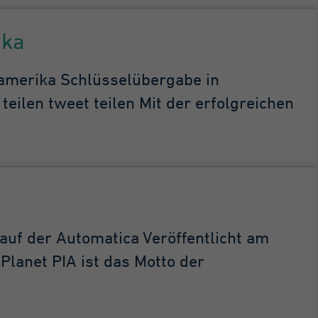
ika
merika Schlüssel­übergabe in
eilen tweet teilen Mit der erfolgreichen
uf der Automatica Veröffentlicht am
Planet PIA ist das Motto der