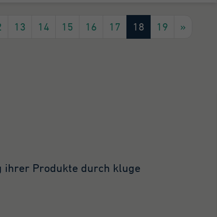
2
13
14
15
16
17
18
19
»
g ihrer Produkte durch kluge