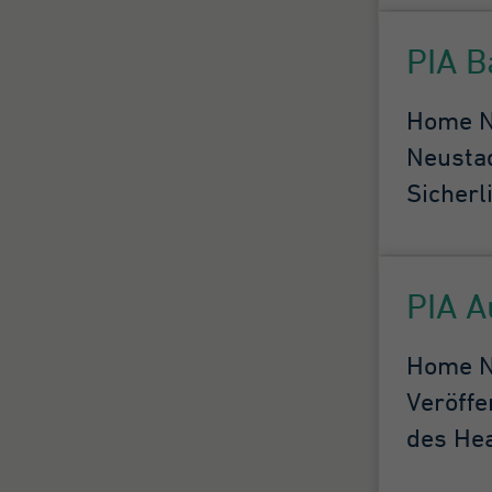
vo
mi
PIA B
A
au
Da
Home Ne
be
Neustad
Sicherl
PIA A
Home Ne
Veröffe
des Hea