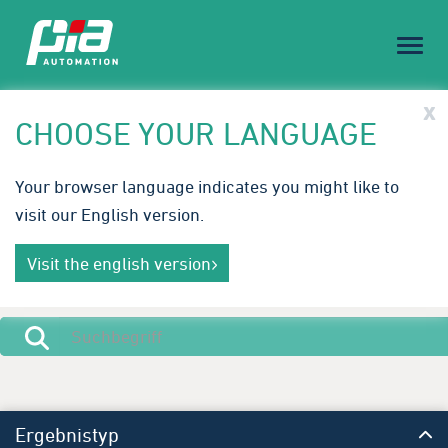
Toggl
naviga
PIA Spotlight
x
CHOOSE YOUR LANGUAGE
Treffen Sie PIA auf der Medical Technology Ireland |
Your browser language indicates you might like to
23.-24. September 2026
visit our English version.
Innovative Automatisierungslösungen für die
Mehr erfahren
Medizintechnik. Wir freuen uns auf Ihren Besuch in
Visit the english version
Galway.
Ergebnistyp