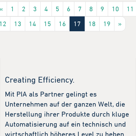
«
1
2
3
4
5
6
7
8
9
10
11
12
13
14
15
16
17
18
19
»
Creating Efficiency.
Mit PIA als Partner gelingt es
Unternehmen auf der ganzen Welt, die
Herstellung ihrer Produkte durch kluge
Automatisierung auf ein technisch und
wirtschaftlich höheres Level zu heben.